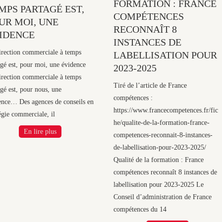
FORMATION : FRANCE
MPS PARTAGÉ EST,
COMPÉTENCES
UR MOI, UNE
RECONNAÎT 8
IDENCE
INSTANCES DE
irection commerciale à temps
LABELLISATION POUR
agé est, pour moi, une évidence
2023-2025
irection commerciale à temps
Tiré de l’article de France
agé est, pour nous, une
compétences :
ence… Des agences de conseils en
https://www.francecompetences.fr/fic
égie commerciale, il
he/qualite-de-la-formation-france-
En lire plus
competences-reconnait-8-instances-
de-labellisation-pour-2023-2025/
Qualité de la formation : France
compétences reconnaît 8 instances de
labellisation pour 2023-2025 Le
Conseil d’administration de France
compétences du 14