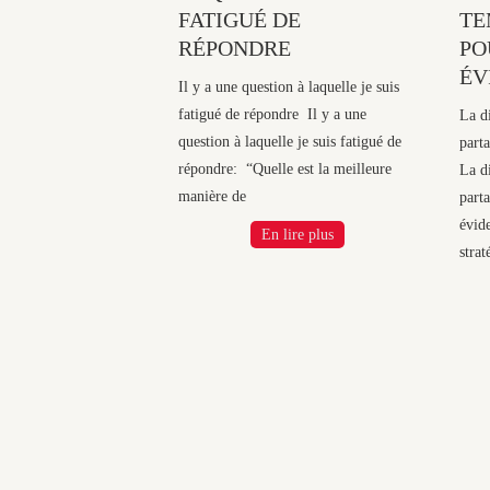
FATIGUÉ DE
TE
RÉPONDRE
PO
ÉV
Il y a une question à laquelle je suis
fatigué de répondre Il y a une
La d
question à laquelle je suis fatigué de
part
répondre: “Quelle est la meilleure
La d
manière de
part
évid
En lire plus
strat