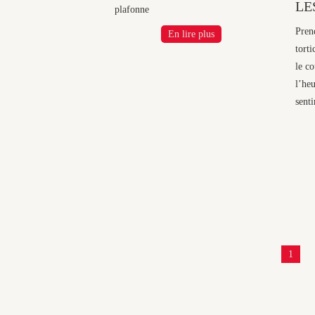
LE
plafonne
Prend
En lire plus
torti
le c
l’heu
sent
1