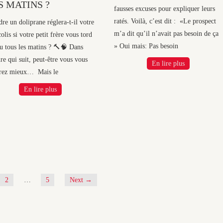
S MATINS ?
fausses excuses pour expliquer leurs
ratés. Voilà, c’est dit : «Le prospect
re un doliprane réglera-t-il votre
m’a dit qu’il n’avait pas besoin de ça
colis si votre petit frère vous tord
» Oui mais: Pas besoin
ou tous les matins ? 🔨🧠 Dans
re qui suit, peut-être vous vous
En lire plus
irez mieux… Mais le
En lire plus
2
…
5
Next →